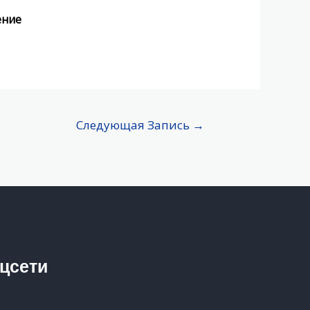
ение
Следующая Запись
→
цсети