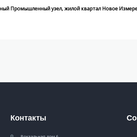
адный Промышленный узел, жилой квартал Новое Измер
Контакты
Со
Вокзальная дом 6