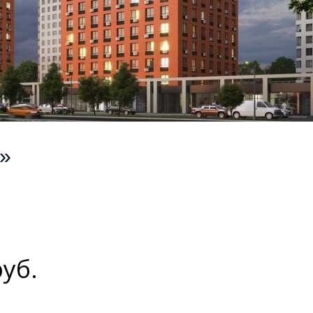
»
уб.